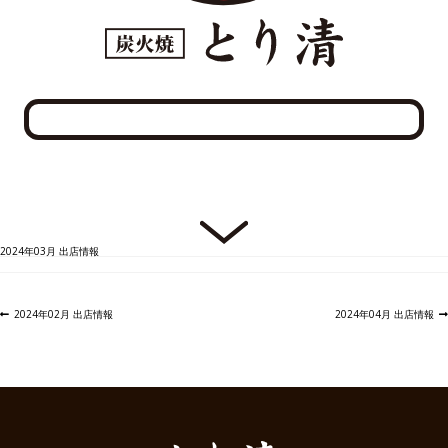
2024年03月 出店情報
投
前
次
2024年02月 出店情報
2024年04月 出店情報
稿
の
の
ナ
投
投
ビ
稿:
稿:
ゲ
ー
シ
ョ
ン