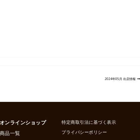
次
2024年05月 出店情報
の
投
稿:
オンラインショップ
特定商取引法に基づく表示
プライバシーポリシー
商品一覧