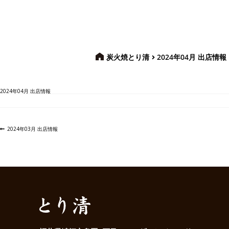
炭火焼とり清
2024年04月 出店情報
2024年04月 出店情報
投
前
2024年03月 出店情報
稿
の
ナ
投
ビ
稿:
ゲ
ー
シ
ョ
ン